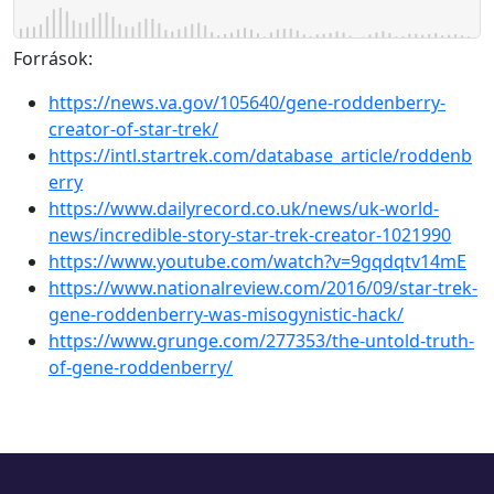
Források:
https://news.va.gov/105640/gene-roddenberry-
creator-of-star-trek/
https://intl.startrek.com/database_article/roddenb
erry
https://www.dailyrecord.co.uk/news/uk-world-
news/incredible-story-star-trek-creator-1021990
https://www.youtube.com/watch?v=9gqdqtv14mE
https://www.nationalreview.com/2016/09/star-trek-
gene-roddenberry-was-misogynistic-hack/
https://www.grunge.com/277353/the-untold-truth-
of-gene-roddenberry/