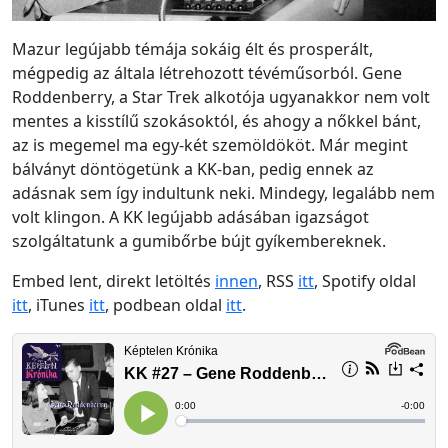
Mazur legújabb témája sokáig élt és prosperált,
mégpedig az általa létrehozott tévéműsorból. Gene
Roddenberry, a Star Trek alkotója ugyanakkor nem volt
mentes a kisstílű szokásoktól, és ahogy a nőkkel bánt,
az is megemel ma egy-két szemöldököt. Már megint
bálványt döntögetünk a KK-ban, pedig ennek az
adásnak sem így indultunk neki. Mindegy, legalább nem
volt klingon. A KK legújabb adásában igazságot
szolgáltatunk a gumibőrbe bújt gyíkembereknek.
Embed lent, direkt letöltés
innen
, RSS
itt
, Spotify oldal
itt
, iTunes
itt
, podbean oldal
itt
.