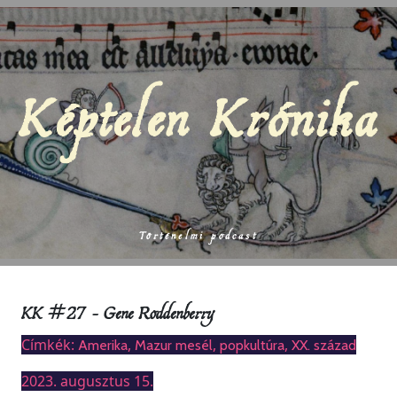
Képtelen Krónika
Történelmi podcast
KK #27 – Gene Roddenberry
Címkék:
,
,
,
Amerika
Mazur mesél
popkultúra
XX. század
2023. augusztus 15.