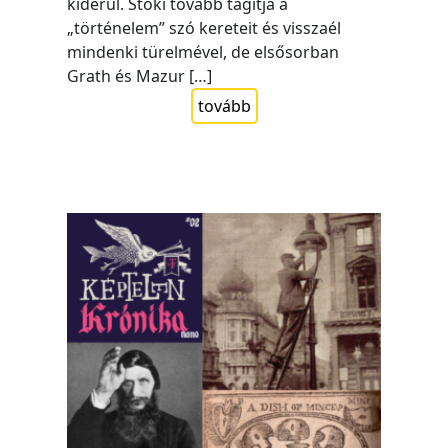
kiderül. Stöki tovább tágítja a
„történelem” szó kereteit és visszaél
mindenki türelmével, de elsősorban
Grath és Mazur […]
tovább