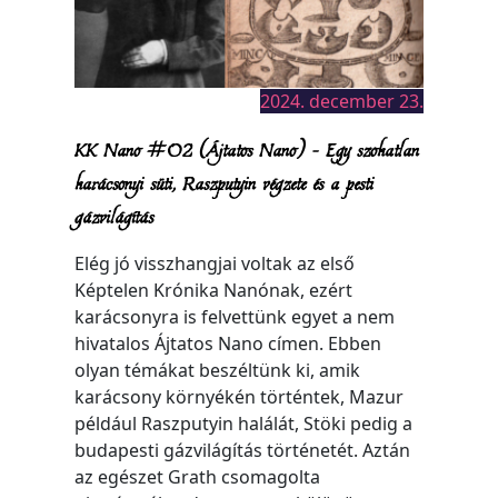
2024. december 23.
KK Nano #02 (Ájtatos Nano) – Egy szokatlan
karácsonyi süti, Raszputyin végzete és a pesti
gázvilágítás
Elég jó visszhangjai voltak az első
Képtelen Krónika Nanónak, ezért
karácsonyra is felvettünk egyet a nem
hivatalos Ájtatos Nano címen. Ebben
olyan témákat beszéltünk ki, amik
karácsony környékén történtek, Mazur
például Raszputyin halálát, Stöki pedig a
budapesti gázvilágítás történetét. Aztán
az egészet Grath csomagolta