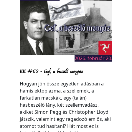
2026. február 20.
KK #62 – Gef, a beszélő mongúz
Hogyan jön össze egyetlen adásban a
hamis ektoplazma, a szellemek, a
farkatlan macskák, egy (talán)
hasbeszélő lány, két szellemvadász,
akiket Simon Pegg és Christopher Lloyd
játszik, valamint egy ragadozó emlős, aki
atomot tud hasítani? Hát most ez is