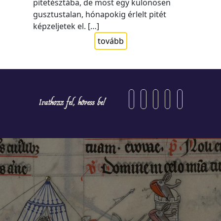
pitetésztába, de most egy különösen
gusztustalan, hónapokig érlelt pitét
képzeljetek el. […]
tovább
Iratkozz fel, kövess be!