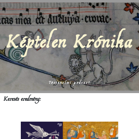
Képtelen Krónika
Történelmi podcast
Keresés eredmény: