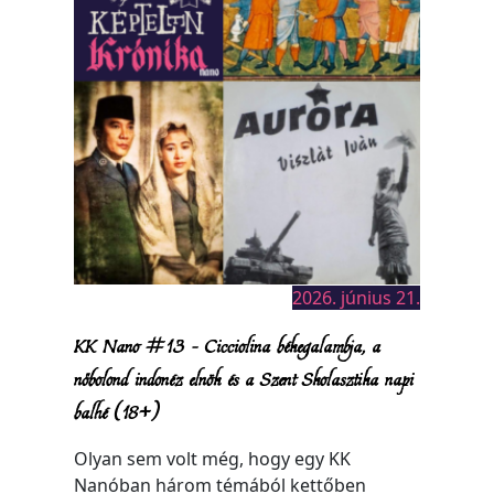
2026. június 21.
KK Nano #13 – Cicciolina békegalambja, a
nőbolond indonéz elnök és a Szent Skolasztika napi
balhé (18+)
Olyan sem volt még, hogy egy KK
Nanóban három témából kettőben