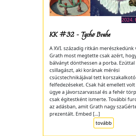
2024. 
KK #32 – Tycho Brahe
A XVI. századig ritkán merészkedünk v
Grath most megtette csak azért, hog
bálványt dönthessen a porba. Ezúttal
csillagászt, aki korának mérési
csúcstechnikájával tett korszakalkotó
felfedezéseket. Csak hát emellett volt
ügye a jávorszarvassal és a fehér tör
csak égitestként ismerte. További fu
az adásban, amit Grath nagy szaGér
prezentált. Embed […]
tovább