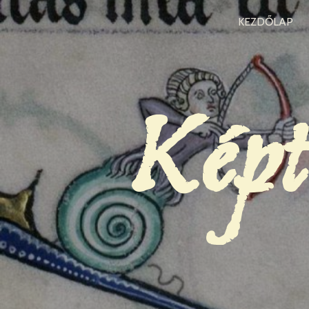
KEZDŐLAP
Képt