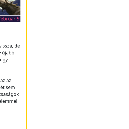
február 5.
issza, de
y újabb
 egy
 az az
pét sem
rcsaságok
telemmel