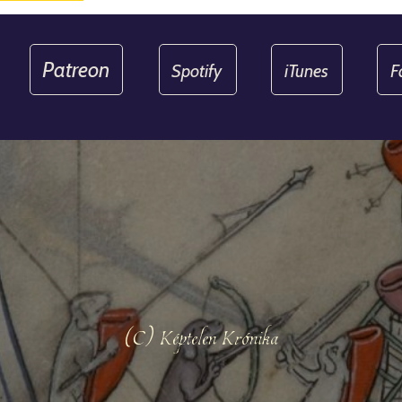
Patreon
Spotify
iTunes
F
(C) Képtelen Krónika