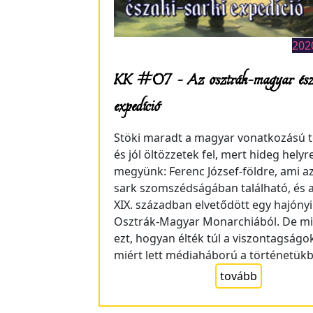
2020
KK #07 – Az osztrák–magyar észa
expedíció
Stöki maradt a magyar vonatkozású 
és jól öltözzetek fel, mert hideg helyr
megyünk: Ferenc József-földre, ami az
sark szomszédságában található, és 
XIX. században elvetődött egy hajónyi 
Osztrák-Magyar Monarchiából. De mié
ezt, hogyan élték túl a viszontagságok
miért lett médiaháború a történetükb
tovább