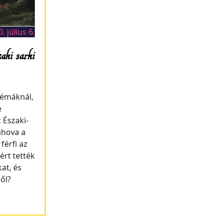
. július 6.
ki sarki
témáknál,
e
 Északi-
ahova a
férfi az
rt tették
at, és
ől?