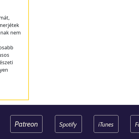
mát,
merjétek
knak nem
k
losabb
usos
észeti
nyen
Patreon
Spotify
iTunes
F