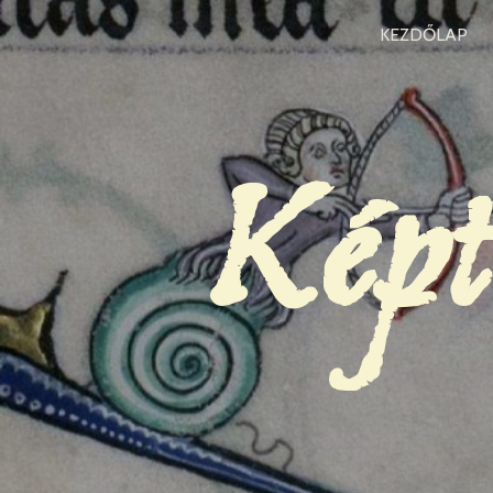
KEZDŐLAP
Képt