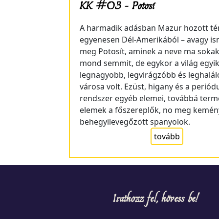
KK #03 – Potosí
A harmadik adásban Mazur hozott té
egyenesen Dél-Amerikából – avagy is
meg Potosít, aminek a neve ma soka
mond semmit, de egykor a világ egyi
legnagyobb, legvirágzóbb és leghalá
városa volt. Ezüst, higany és a periód
rendszer egyéb elemei, továbbá term
elemek a főszereplők, no meg kemé
behegyilevegőzött spanyolok.
tovább
Iratkozz fel, kövess be!