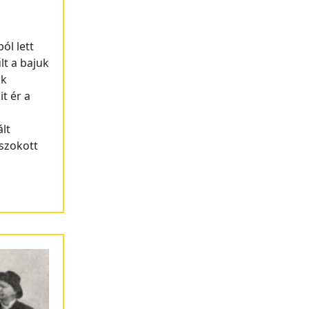
ól lett
t a bajuk
ak
t ér a
lt
gszokott