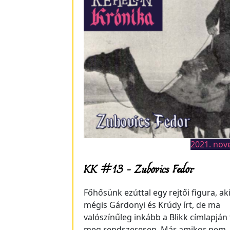
2021. nov
KK #13 – Zubovics Fedor
Főhősünk ezúttal egy rejtői figura, ak
mégis Gárdonyi és Krúdy írt, de ma
valószínűleg inkább a Blikk címlapján
meg rendszeresen. Már amikor nem