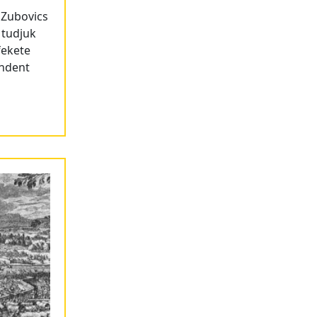
 Zubovics
 tudjuk
fekete
indent