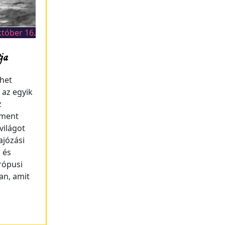
któber 16.
ja
ehet
 az egyik
z
 ment
 világot
ajózási
 és
rópusi
an, amit