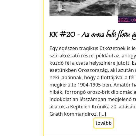
2022. o
KK #20 – Az orosz balti flotta út
Egy egészen tragikus ütközetnek is l
szórakoztató része, például az, ahogy
küzdő fél a csata helyszínére jutott. E
esetünkben Oroszország, aki azután
neki Japánnak, hogy a flottájával a fél
megkerülte 1904-1905-ben. Amatőr h
hibák, forrongó orosz-brit diplomácia
indokolatlan létszámban megjelenő t
állatok a Képtelen Krónika 20. adásáb
Grath kommandíroz, […]
tovább