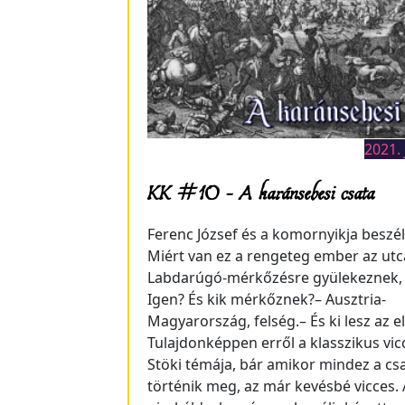
2021. 
KK #10 – A karánsebesi csata
Ferenc József és a komornyikja beszél
Miért van ez a rengeteg ember az ut
Labdarúgó-mérkőzésre gyülekeznek, 
Igen? És kik mérkőznek?– Ausztria-
Magyarország, felség.– És ki lesz az el
Tulajdonképpen erről a klasszikus vicc
Stöki témája, bár amikor mindez a cs
történik meg, az már kevésbé vicces. 