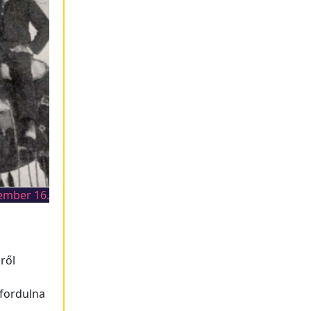
ember 16.
iről
 fordulna