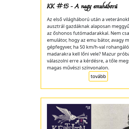
KK #15 – A nagy emuháború
Az első világháború után a veteránokb
ausztrál gazdáknak alaposan meggyűl
az őshonos futómadarakkal. Nem cs
emulátor, hogy az emu bátor, avagy mi
gépfegyver, ha 50 km/h-val rohangáló
madarakra kell lőni vele? Mazur próbá
válaszolni erre a kérdésre, a tőle me
magas művészi színvonalon.
tovább