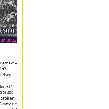
június 22.
getnek: –
cán?–
felség.–
lenfél?
ről szól
atatéren
Avagy: ne