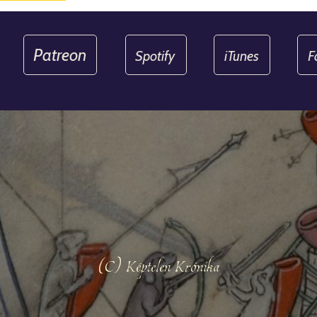
Patreon
Spotify
iTunes
F
(C) Képtelen Krónika