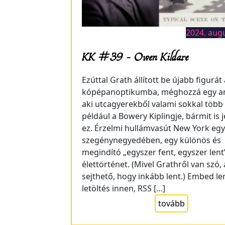
2024. aug
KK #39 – Owen Kildare
Ezúttal Grath állított be újabb figurát 
kópépanoptikumba, méghozzá egy am
aki utcagyerekből valami sokkal több l
például a Bowery Kiplingje, bármit is 
ez. Érzelmi hullámvasút New York egy
szegénynegyedében, egy különös és
megindító „egyszer fent, egyszer lent
élettörténet. (Mivel Grathről van szó, 
sejthető, hogy inkább lent.) Embed len
letöltés innen, RSS […]
tovább