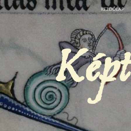
KEZDŐLAP
Képt