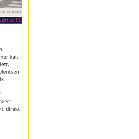
usztus 13.
a
erikait,
ett,
jelentsen
ik
”
azért
t, direkt