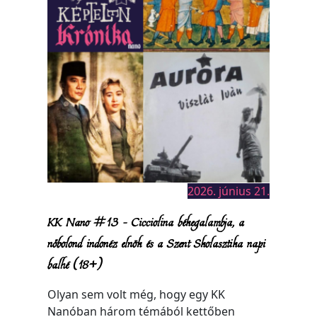
2026. június 21.
KK Nano #13 – Cicciolina békegalambja, a
nőbolond indonéz elnök és a Szent Skolasztika napi
balhé (18+)
Olyan sem volt még, hogy egy KK
Nanóban három témából kettőben