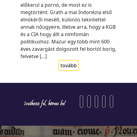
előkerül a pornó, de most ez is
megtörtént. Grath a mai Indonézia első
elnökéről mesélt, különös tekintettel
annak nőügyeire, illetve arra, hogy a KGB
és a CIA hogy állt a nimfomán
politikushoz. Mazur egy több mint 600
éves zavargást dolgozott fel bortól borig,
felvetve […]
tovább
Iratkozz fel, kövess be!