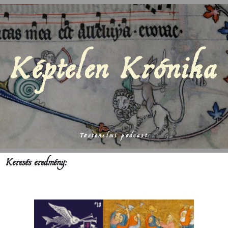
Képtelen Krónika
Történelmi podcast
Keresés eredmény: