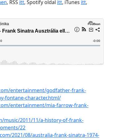
nen
, RSS
itt
, Spotify oldal
itt
, iTunes
itt
,
com/entertainment/godfather-frank-
y-fontane-character.html/
com/entertainment/mia-farrow-frank-
/music/2011/11/a-history-of-frank-
moments/22
om/2021/08/australia-frank-sinatra-1974-