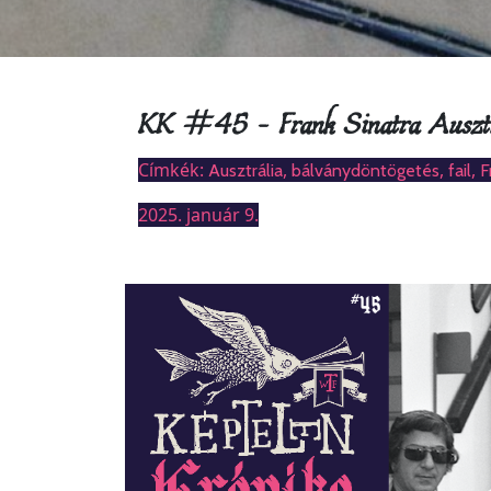
KK #45 – Frank Sinatra Ausztrá
Címkék:
,
,
,
Ausztrália
bálványdöntögetés
fail
F
2025. január 9.