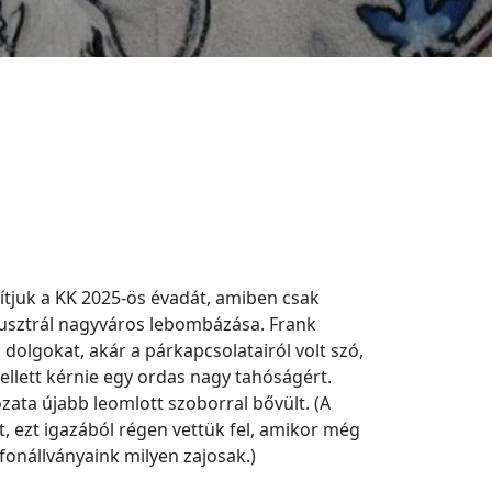
ítjuk a KK 2025-ös évadát, amiben csak
ausztrál nagyváros lebombázása. Frank
a dolgokat, akár a párkapcsolatairól volt szó,
ellett kérnie egy ordas nagy tahóságért.
ata újabb leomlott szoborral bővült. (A
st, ezt igazából régen vettük fel, amikor még
fonállványaink milyen zajosak.)