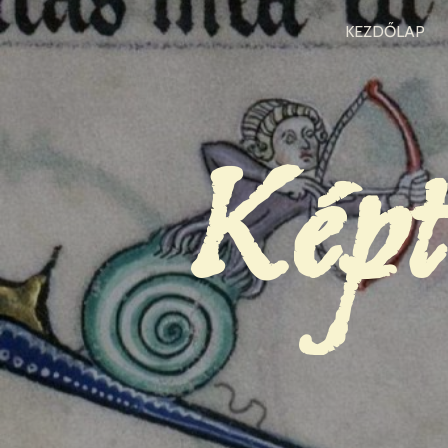
KEZDŐLAP
Képt