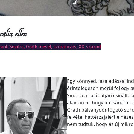
lia ellen
,
,
,
rank Sinatra
Grath mesél
szórakozás
XX. század
Egy könnyed, laza adással ind
érintőlegesen merül fel egy 
Sinatra a saját útján csinálta 
akár arról, hogy bocsánatot k
Grath bálványdöntögető soroz
felvétel háttérzajaiért elnézé
nem tudtuk, hogy az új mikro