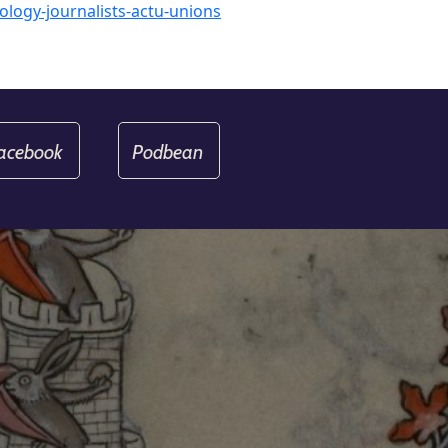
logy-journalists-actu-unions
acebook
Podbean