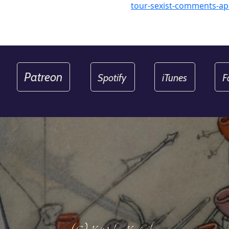
tour-sexist-comments-apo
Patreon
Spotify
iTunes
F