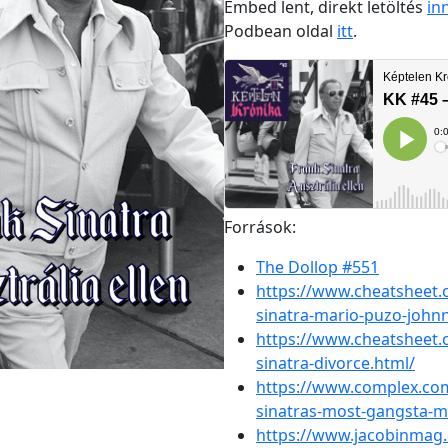
Embed lent, direkt letöltés
in
Podbean oldal
i
tt
.
Források:
The Dollop #551
https://www.cheatsheet.
sinatra-mario-puzo-johnn
https://www.cheatsheet.
sinatra-divorce.html/
https://www.complex.com
sinatras-most-gangsta-
https://www.jacobinmag.c