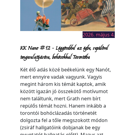
2026. május 4.
KK Nano #12 – Léggömbbel az égbe, repülővel
tengeralattjáróra, bohócokkal Torontóba
Két élő adás közé beékelünk egy Nanót,
mert ennyire vadak vagyunk. Vagyis
megint három kis témát kaptok, amik
között igazán jó összekötő motívumot
nem találtunk, mert Grath nem bírt
repülős témát hozni. Hanem inkább a
torontói bohóclázadás történetét
dolgozta fel a tőle megszokott módon
(zsiráf hallgatóink dobjanak be egy
nyugtatót hallgatás előtt). Mazur azt