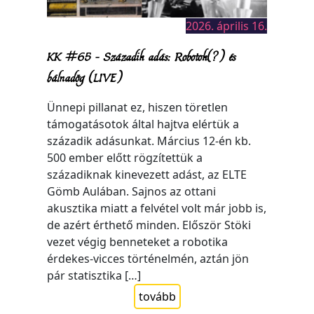
2026. április 16.
KK #65 – Századik adás: Robotok(?) és
bálnadög (LIVE)
Ünnepi pillanat ez, hiszen töretlen
támogatásotok által hajtva elértük a
századik adásunkat. Március 12-én kb.
500 ember előtt rögzítettük a
századiknak kinevezett adást, az ELTE
Gömb Aulában. Sajnos az ottani
akusztika miatt a felvétel volt már jobb is,
de azért érthető minden. Először Stöki
vezet végig benneteket a robotika
érdekes-vicces történelmén, aztán jön
pár statisztika […]
tovább