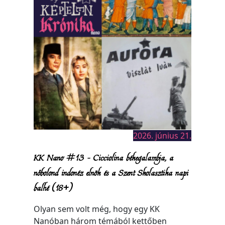
2026. június 21.
KK Nano #13 – Cicciolina békegalambja, a
nőbolond indonéz elnök és a Szent Skolasztika napi
balhé (18+)
Olyan sem volt még, hogy egy KK
Nanóban három témából kettőben