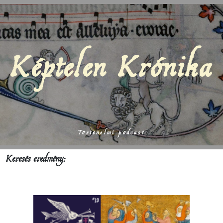
Képtelen Krónika
Történelmi podcast
Keresés eredmény: