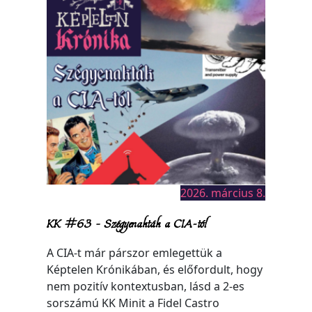
2026. március 8.
KK #63 – Szégyenakták a CIA-tól
A CIA-t már párszor emlegettük a
Képtelen Krónikában, és előfordult, hogy
nem pozitív kontextusban, lásd a 2-es
sorszámú KK Minit a Fidel Castro