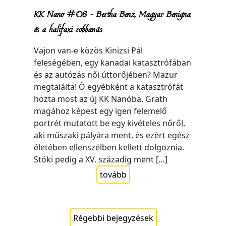
KK Nano #08 – Bertha Benz, Magyar Benigna
és a halifaxi robbanás
Vajon van-e közös Kinizsi Pál
feleségében, egy kanadai katasztrófában
és az autózás női úttörőjében? Mazur
megtalálta! Ő egyébként a katasztrófát
hozta most az új KK Nanóba. Grath
magához képest egy igen felemelő
portrét mutatott be egy kivételes nőről,
aki műszaki pályára ment, és ezért egész
életében ellenszélben kellett dolgoznia.
Stöki pedig a XV. századig ment […]
tovább
Régebbi bejegyzések
Bejegyzés