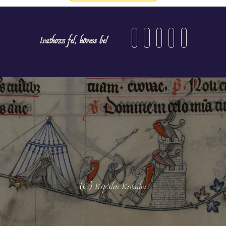
navigáció
Iratkozz fel, kövess be!
(C) Képtelen Krónika