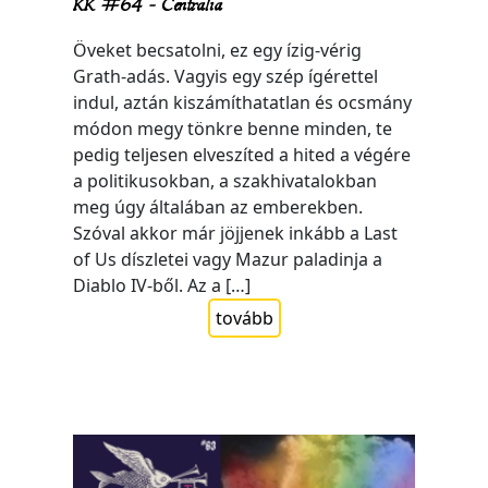
KK #64 – Centralia
Öveket becsatolni, ez egy ízig-vérig
Grath-adás. Vagyis egy szép ígérettel
indul, aztán kiszámíthatatlan és ocsmány
módon megy tönkre benne minden, te
pedig teljesen elveszíted a hited a végére
a politikusokban, a szakhivatalokban
meg úgy általában az emberekben.
Szóval akkor már jöjjenek inkább a Last
of Us díszletei vagy Mazur paladinja a
Diablo IV-ből. Az a […]
tovább