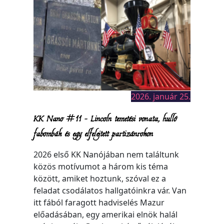
2026. január 25.
KK Nano #11 – Lincoln temetési vonata, hulló
fabombák és egy elfelejtett partizánrokon
2026 első KK Nanójában nem találtunk
közös motívumot a három kis téma
között, amiket hoztunk, szóval ez a
feladat csodálatos hallgatóinkra vár. Van
itt fából faragott hadviselés Mazur
előadásában, egy amerikai elnök halál