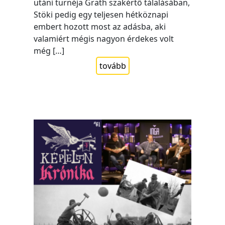
utáni turnéja Grath szakértő tálalásában,
Stöki pedig egy teljesen hétköznapi
embert hozott most az adásba, aki
valamiért mégis nagyon érdekes volt
még […]
tovább