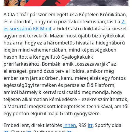
A CIA-t már párszor emlegettük a Képtelen Krónikában,
és előfordult, hogy nem pozitív kontextusban, lásd a
2-
es sorszámú KK Minit
a Fidel Castro kiiktatására kieszelt
agyament tervekről. Mazur most újabb bizonyítékokat
hoz arra, hogy ez a hárombetűs hivatal a hidegháború
idején mind vehemenciában, mind képességekben
hasonlított a Kengyelfutó Gyalogkakukk
prérifarkasához. Bombák, amik „összezavarják” az
ellenséget, grandiózus terv a Holdra, amikor még
ember sem járt az űrben, kamu méretjelzés egy fontos
egészségügyi terméken és persze az Élő Platform,
amiről bármelyik kertvárosi család megmondja, hogy
teljesen alkalmatlan kémkedésre – ezekre számíthattok,
a Mazurtól megszokott lebegtetéses technikával, amitől
egy ponton elgurul majd Grath gyógyszere.
Embed lent, direkt letöltés
innen
, RSS
itt
, Spotify oldal