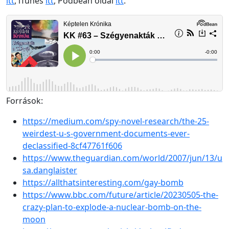
itt
, iTunes
itt
, Podbean oldal
itt
.
Források:
https://medium.com/spy-novel-research/the-25-
weirdest-u-s-government-documents-ever-
declassified-8cf47761f606
https://www.theguardian.com/world/2007/jun/13/u
sa.danglaister
https://allthatsinteresting.com/gay-bomb
https://www.bbc.com/future/article/20230505-the-
crazy-plan-to-explode-a-nuclear-bomb-on-the-
moon