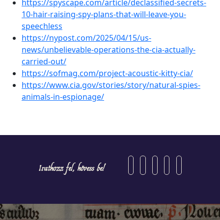
https://spyscape.com/article/declassified-secrets-
10-hair-raising-spy-plans-that-will-leave-you-
speechless
https://nypost.com/2025/04/15/us-
news/unbelievable-operations-the-cia-actually-
carried-out/
https://sofmag.com/project-acoustic-kitty-cia/
https://www.cia.gov/stories/story/natural-spies-
animals-in-espionage/
Iratkozz fel, kövess be!