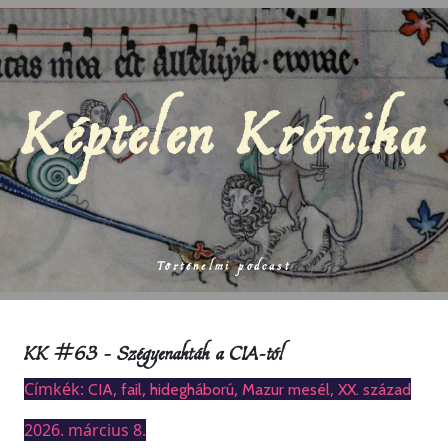
Képtelen Krónika
Történelmi podcast
KK #63 – Szégyenakták a CIA-tól
Címkék:
,
,
,
,
CIA
fail
hidegháború
Mazur mesél
XX. század
2026. március 8.