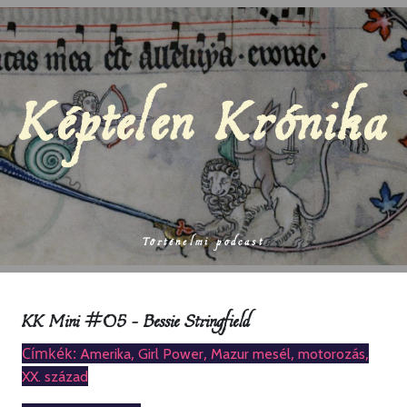
Képtelen Krónika
Történelmi podcast
KK Mini #05 – Bessie Stringfield
Címkék:
,
,
,
,
Amerika
Girl Power
Mazur mesél
motorozás
XX. század