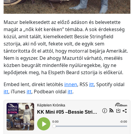
Mazur belelkesedett az előző adáson és belevetette
magát a „nők két keréken” témába. A sok érdekesség
közül, amit talált, kiemelkedett Bessie Stringfield
sztorija, aki nő volt, fekete volt, de egyik sem
tántorította őt el attól, hogy motorral bejárja Amerikát.
Nem is egyszer. De ahogy Mazurtól várható, mesélés
közben beugrált mindenféle nyúlüregekbe, így ne
lepődjetek meg, ha Elspeth Beard sztorija is előkerül.
Embed lent, direkt letöltés
innen
, RSS
itt
, Spotify oldal
itt
, iTunes
itt
, Podbean oldal
i
tt
.