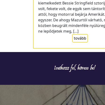
kiemelkedett Bessie Stringfield sztorij
volt, fekete volt, de egyik sem tántorít
attól, hogy motorral bejárja Amerikát
egyszer. De ahogy Mazurtól várható,
közben beugrált mindenféle nyúlüreg
ne lepődjetek meg, […]
tovább
Iratkozz fel, kövess be!