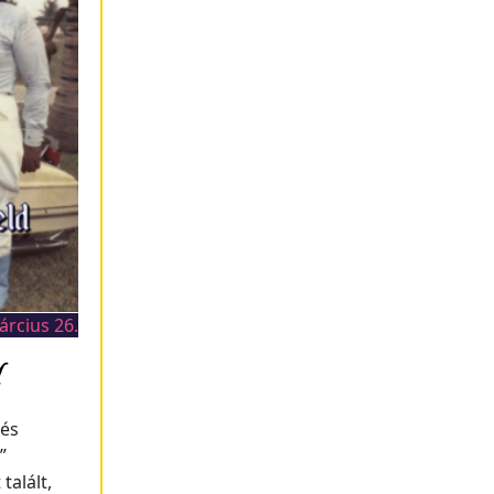
árcius 26.
 és
”
talált,