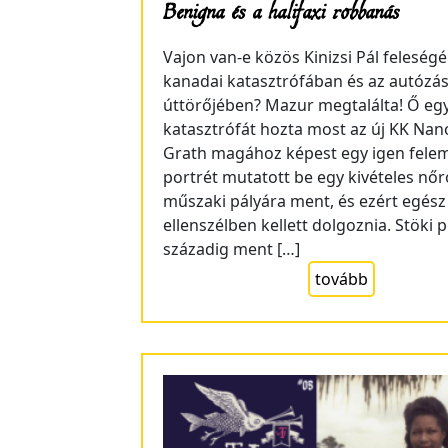
Benigna és a halifaxi robbanás
Vajon van-e közös Kinizsi Pál feleség
kanadai katasztrófában és az autózás
úttörőjében? Mazur megtalálta! Ő eg
katasztrófát hozta most az új KK Nan
Grath magához képest egy igen fele
portrét mutatott be egy kivételes nőrő
műszaki pályára ment, és ezért egész
ellenszélben kellett dolgoznia. Stöki p
századig ment […]
tovább