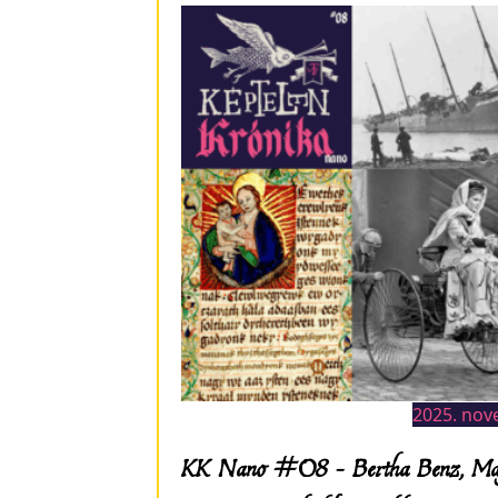
2025. nov
KK Nano #08 – Bertha Benz, Ma