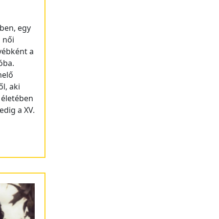
ében, egy
 női
yébként a
óba.
melő
l, aki
 életében
edig a XV.