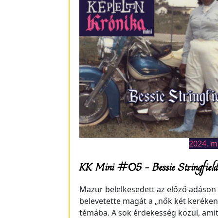
2024. m
KK Mini #05 – Bessie Stringfield
Mazur belelkesedett az előző adáson
belevetette magát a „nők két keréken
témába. A sok érdekesség közül, amit 