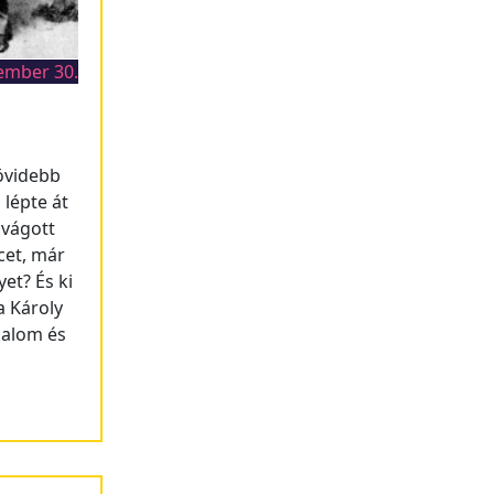
ember 30.
rövidebb
lépte át
 vágott
cet, már
yet? És ki
a Károly
dalom és