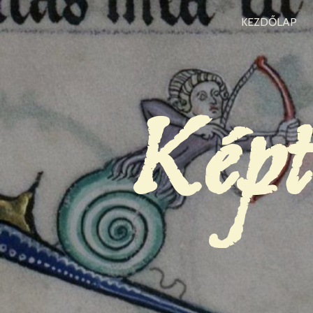
KEZDŐLAP
Képt