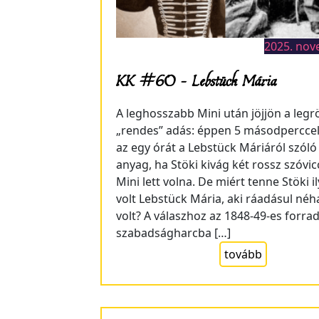
2025. nov
KK #60 – Lebstück Mária
A leghosszabb Mini után jöjjön a leg
„rendes” adás: éppen 5 másodperccel 
az egy órát a Lebstück Máriáról szóló
anyag, ha Stöki kivág két rossz szóvic
Mini lett volna. De miért tenne Stöki il
volt Lebstück Mária, aki ráadásul néh
volt? A válaszhoz az 1848-49-es forra
szabadságharcba […]
tovább