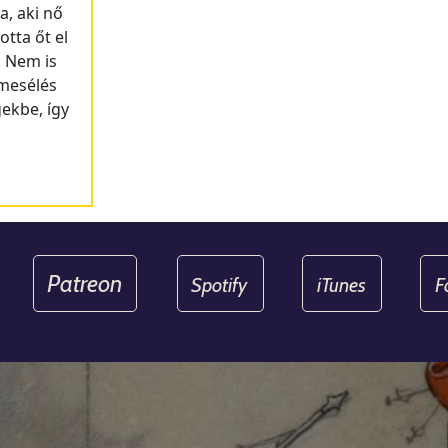
a, aki nő
otta őt el
. Nem is
 mesélés
ekbe, így
Patreon
Spotify
iTunes
F