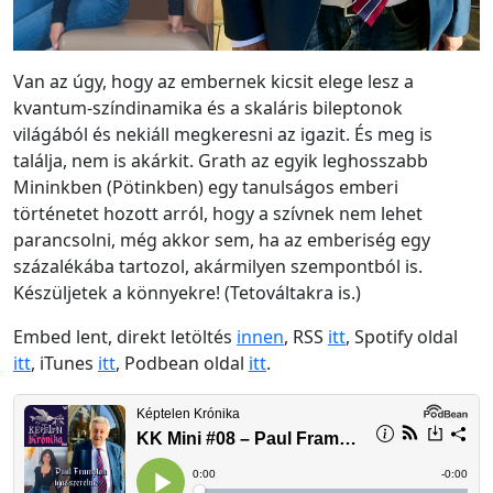
Van az úgy, hogy az embernek kicsit elege lesz a
kvantum-színdinamika és a skaláris bileptonok
világából és nekiáll megkeresni az igazit. És meg is
találja, nem is akárkit. Grath az egyik leghosszabb
Mininkben (Pötinkben) egy tanulságos emberi
történetet hozott arról, hogy a szívnek nem lehet
parancsolni, még akkor sem, ha az emberiség egy
százalékába tartozol, akármilyen szempontból is.
Készüljetek a könnyekre! (Tetováltakra is.)
Embed lent, direkt letöltés
innen
, RSS
itt
, Spotify oldal
itt
, iTunes
itt
, Podbean oldal
i
tt
.