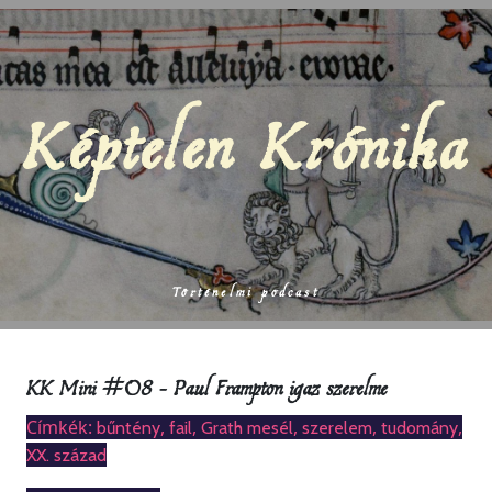
Képtelen Krónika
Történelmi podcast
KK Mini #08 – Paul Frampton igaz szerelme
Címkék:
,
,
,
,
,
bűntény
fail
Grath mesél
szerelem
tudomány
XX. század