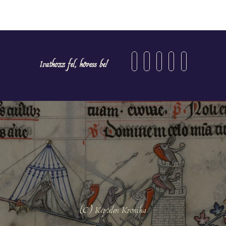
Iratkozz fel, kövess be!
(C) Képtelen Krónika