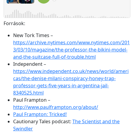
Források:
New Tork Times –
https://archive.nytimes.com/www.nytimes.com/201
3/03/10/magazine/the-professor-the-bikini-model-
and-the-suitcase-full-of-trouble.html
Independent –
https://www.independent.co.uk/news/world/ameri
cas/the-denise-milani-conspiracy-honey-trap-
professor-gets-five-years-in-argentina-jail-
8340525.html
Paul Frampton –
http://www.paulframpton.org/about/
Paul Frampton: Tricked!
Cautionary Tales podcast:
The Scientist and the
Swindler