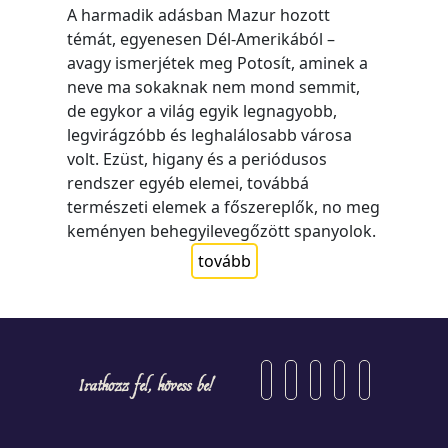
A harmadik adásban Mazur hozott
témát, egyenesen Dél-Amerikából –
avagy ismerjétek meg Potosít, aminek a
neve ma sokaknak nem mond semmit,
de egykor a világ egyik legnagyobb,
legvirágzóbb és leghalálosabb városa
volt. Ezüst, higany és a periódusos
rendszer egyéb elemei, továbbá
természeti elemek a főszereplők, no meg
keményen behegyilevegőzött spanyolok.
tovább
Iratkozz fel, kövess be!