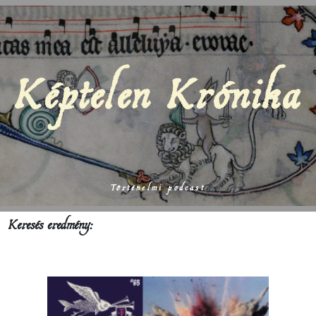
Képtelen Krónika
Történelmi podcast
Keresés eredmény: