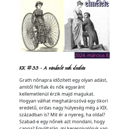
2024. március 8.
KK #33 – A vándorló méh elmélete
Grath nőnapra időzített egy olyan adást,
amitől férfiak és nők egyaránt
kellemetlenül érzik majd magukat.
Hogyan válhat meghatározóvá egy ókori
eredetű, ordas nagy hülyeség még a XIX.
században is? Mit ér a nyereg, ha oldal?
Szabad-e egy nőnek azt mondani, hogy
canga? Egyáltalán, mi keresnivalójuk van