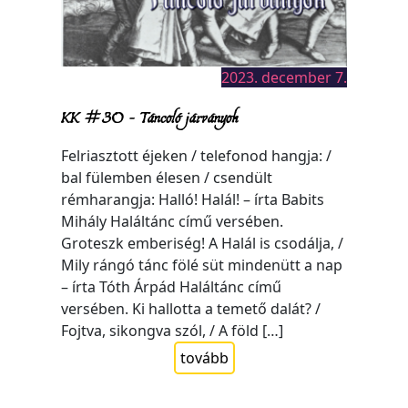
2023. december 7.
KK #30 – Táncoló járványok
Felriasztott éjeken / telefonod hangja: /
bal fülemben élesen / csendült
rémharangja: Halló! Halál! – írta Babits
Mihály Haláltánc című versében.
Groteszk emberiség! A Halál is csodálja, /
Mily rángó tánc fölé süt mindenütt a nap
– írta Tóth Árpád Haláltánc című
versében. Ki hallotta a temető dalát? /
Fojtva, sikongva szól, / A föld […]
tovább