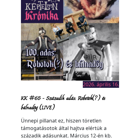
2026. április 16.
KK #65 – Századik adás: Robotok(?) és
bálnadög (LIVE)
Ünnepi pillanat ez, hiszen töretlen
támogatásotok által hajtva elértük a
századik adásunkat. Március 12-én kb.