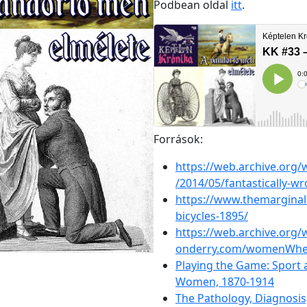
Podbean oldal
i
tt
.
Források:
https://web.archive.org
/2014/05/fantastically-
https://www.themarginal
bicycles-1895/
https://web.archive.org
onderry.com/womenWhee
Playing the Game: Sport 
Women, 1870-1914
The Pathology, Diagnosi