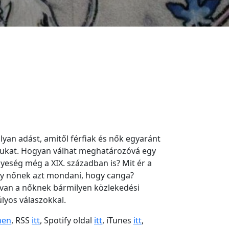
lyan adást, amitől férfiak és nők egyaránt
gukat. Hogyan válhat meghatározóvá egy
yeség még a XIX. században is? Mit ér a
gy nőnek azt mondani, hogy canga?
k van a nőknek bármilyen közlekedési
lyos válaszokkal.
nen
, RSS
itt
, Spotify oldal
itt
, iTunes
itt
,