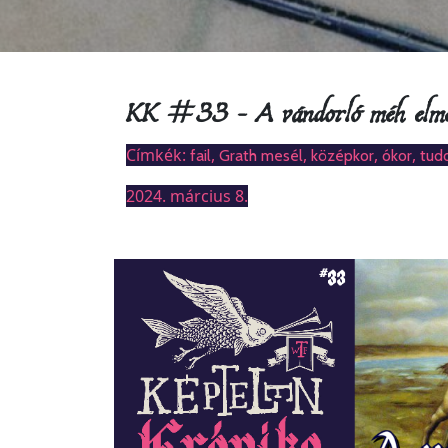
KK #33 – A vándorló méh elmél
Címkék:
,
,
,
,
fail
Grath mesél
középkor
ókor
tud
2024. március 8.