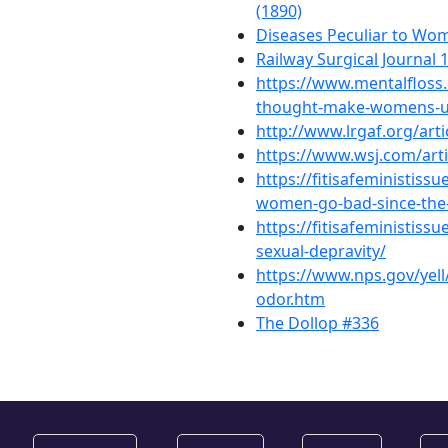
(1890)
Diseases Peculiar to Wo
Railway Surgical Journal 
https://www.mentalfloss.
thought-make-womens-ut
http://www.lrgaf.org/art
https://www.wsj.com/arti
https://fitisafeministis
women-go-bad-since-the
https://fitisafeministis
sexual-depravity/
https://www.nps.gov/yell
odor.htm
The Dollop #336