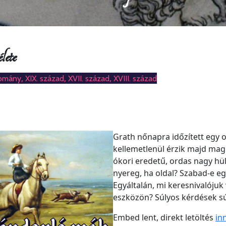
ete
,
,
,
omány
XIX. század
XVII. század
XVIII. század
Grath nőnapra időzített egy o
kellemetlenül érzik majd ma
ókori eredetű, ordas nagy hül
nyereg, ha oldal? Szabad-e e
Egyáltalán, mi keresnivalóju
eszközön? Súlyos kérdések sú
Embed lent, direkt letöltés
in