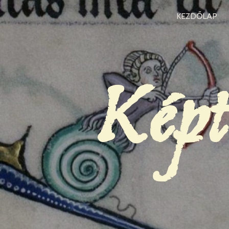
KEZDŐLAP
Képt