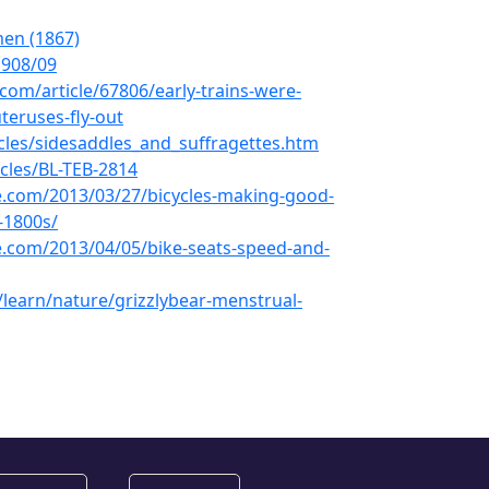
men (1867)
1908/09
com/article/67806/early-trains-were-
eruses-fly-out
icles/sidesaddles_and_suffragettes.htm
cles/BL-TEB-2814
sue.com/2013/03/27/bicycles-making-good-
-1800s/
sue.com/2013/04/05/bike-seats-speed-and-
/learn/nature/grizzlybear-menstrual-