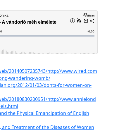
/web/20140507235743/http://www.wired.com
wrong-wandering-womb/
ian.org/2012/01/03/donts-for-women-on-
/web/20180830200951/http://www.annielond
ls.html
and the Physical Emancipation of English
s, and Treatment of the Diseases of Women