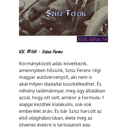
2026. július 14.
KK #68 – Szisz Ferenc
Kormányközeli adás következik,
amennyiben hősünk, Szisz Ferenc régi
magyar autóversenyző, aki nem is
akármilyen diadallal büszkélkedhet. És
néhány találmánnyal, meg úgy általában
azzal, hogy ott volt, amikor a Formula–1
alapjai kezdtek kialakulni, sok-sok
emberélet árán. És bár Szisz harcolt az
első világháborúban, élete még az
ötvenes évekre is tartogatott egy