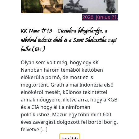
2026. június 21.
KK Nano #13 – Cicciolina békegalambja, a
nőbolond indonéz elnök és a Szent Skolasztika napi
balhé (18+)
Olyan sem volt még, hogy egy KK
Nanóban három témából kettőben
előkerül a pornó, de most ez is
megtörtént. Grath a mai Indonézia első
elnökéről mesélt, különös tekintettel
annak nőügyeire, illetve arra, hogy a KGB
és a CIA hogy állt a nimfomán
politikushoz. Mazur egy több mint 600
éves zavargást dolgozott fel bortól borig,
felvetve […]
tovább