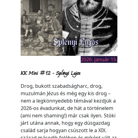
2026. január 15.
KK Mini #12 – Splényi Lajos
Drog, bukott szabadságharc, drog,
muzulmán Jézus és még egy kis drog –
nem a legkönnyedebb témával kezdjük a
2026-os évadunkat, de hát a történelem
(ami nem shaming!) már csak ilyen. Stöki
járt utána annak, hogy egy dúsgazdag
család sarja hogyan csúszott le a XIX.
század második felében és miként vált az