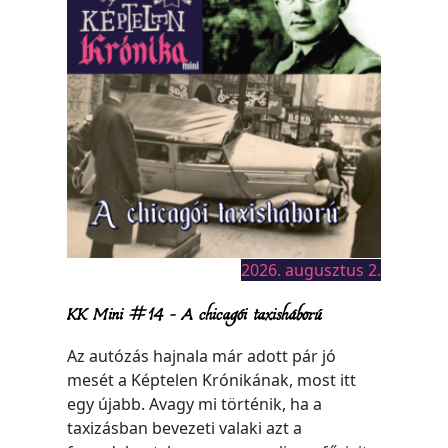
2026. augusztus 2.
KK Mini #14 – A chicagói taxisháború
Az autózás hajnala már adott pár jó
mesét a Képtelen Krónikának, most itt
egy újabb. Avagy mi történik, ha a
taxizásban bevezeti valaki azt a