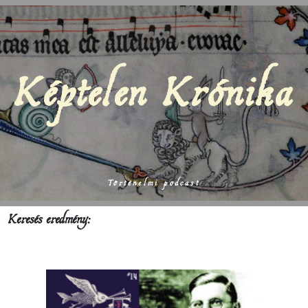
Képtelen Krónika
Történelmi podcast
Keresés eredmény: