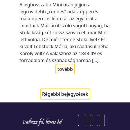
A leghosszabb Mini után jöjjön a
legrövidebb „rendes” adás: éppen 5
másodperccel lépte át az egy órát a
Lebstück Máriáról szóló vágott anyag, ha
Stöki kivág két rossz szóviccet, már Mini
lett volna. De miért tenne Stöki ilyet? És
ki volt Lebstück Mária, aki ráadásul néha
Károly volt? A válaszhoz az 1848-49-es
forradalom és szabadságharcba […]
tovább
Régebbi bejegyzések
Bejegyzés
navigáció
Iratkozz fel, kövess be!