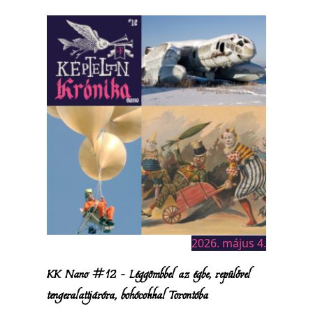
2026. május 4.
KK Nano #12 – Léggömbbel az égbe, repülővel
tengeralattjáróra, bohócokkal Torontóba