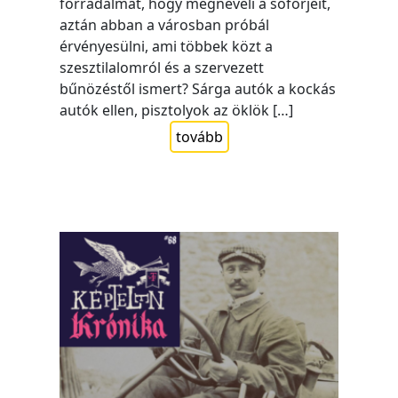
forradalmat, hogy megneveli a sofőrjeit,
aztán abban a városban próbál
érvényesülni, ami többek közt a
szesztilalomról és a szervezett
bűnözéstől ismert? Sárga autók a kockás
autók ellen, pisztolyok az öklök […]
tovább