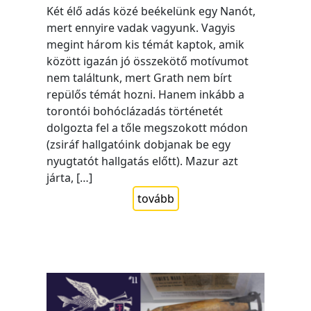
Két élő adás közé beékelünk egy Nanót,
mert ennyire vadak vagyunk. Vagyis
megint három kis témát kaptok, amik
között igazán jó összekötő motívumot
nem találtunk, mert Grath nem bírt
repülős témát hozni. Hanem inkább a
torontói bohóclázadás történetét
dolgozta fel a tőle megszokott módon
(zsiráf hallgatóink dobjanak be egy
nyugtatót hallgatás előtt). Mazur azt
járta, […]
tovább