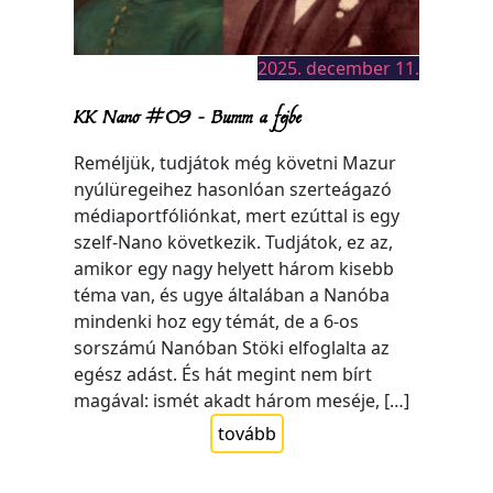
2025. december 11.
KK Nano #09 – Bumm a fejbe
Reméljük, tudjátok még követni Mazur
nyúlüregeihez hasonlóan szerteágazó
médiaportfóliónkat, mert ezúttal is egy
szelf-Nano következik. Tudjátok, ez az,
amikor egy nagy helyett három kisebb
téma van, és ugye általában a Nanóba
mindenki hoz egy témát, de a 6-os
sorszámú Nanóban Stöki elfoglalta az
egész adást. És hát megint nem bírt
magával: ismét akadt három meséje, […]
tovább