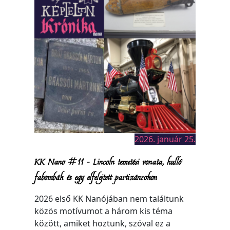
2026. január 25.
KK Nano #11 – Lincoln temetési vonata, hulló
fabombák és egy elfelejtett partizánrokon
2026 első KK Nanójában nem találtunk
közös motívumot a három kis téma
között, amiket hoztunk, szóval ez a