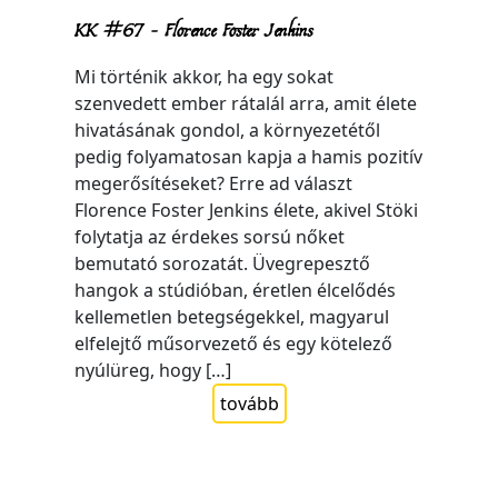
KK #67 – Florence Foster Jenkins
Mi történik akkor, ha egy sokat
szenvedett ember rátalál arra, amit élete
hivatásának gondol, a környezetétől
pedig folyamatosan kapja a hamis pozitív
megerősítéseket? Erre ad választ
Florence Foster Jenkins élete, akivel Stöki
folytatja az érdekes sorsú nőket
bemutató sorozatát. Üvegrepesztő
hangok a stúdióban, éretlen élcelődés
kellemetlen betegségekkel, magyarul
elfelejtő műsorvezető és egy kötelező
nyúlüreg, hogy […]
tovább