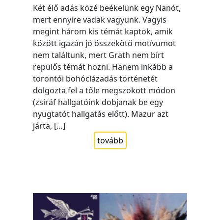
Két élő adás közé beékelünk egy Nanót,
mert ennyire vadak vagyunk. Vagyis
megint három kis témát kaptok, amik
között igazán jó összekötő motívumot
nem találtunk, mert Grath nem bírt
repülős témát hozni. Hanem inkább a
torontói bohóclázadás történetét
dolgozta fel a tőle megszokott módon
(zsiráf hallgatóink dobjanak be egy
nyugtatót hallgatás előtt). Mazur azt
járta, […]
tovább