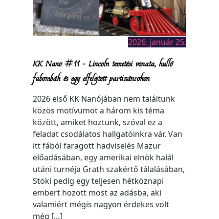
2026. január 25.
KK Nano #11 – Lincoln temetési vonata, hulló
fabombák és egy elfelejtett partizánrokon
2026 első KK Nanójában nem találtunk
közös motívumot a három kis téma
között, amiket hoztunk, szóval ez a
feladat csodálatos hallgatóinkra vár. Van
itt fából faragott hadviselés Mazur
előadásában, egy amerikai elnök halál
utáni turnéja Grath szakértő tálalásában,
Stöki pedig egy teljesen hétköznapi
embert hozott most az adásba, aki
valamiért mégis nagyon érdekes volt
még […]