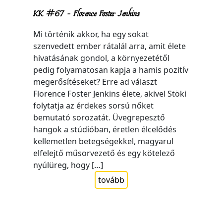
KK #67 – Florence Foster Jenkins
Mi történik akkor, ha egy sokat
szenvedett ember rátalál arra, amit élete
hivatásának gondol, a környezetétől
pedig folyamatosan kapja a hamis pozitív
megerősítéseket? Erre ad választ
Florence Foster Jenkins élete, akivel Stöki
folytatja az érdekes sorsú nőket
bemutató sorozatát. Üvegrepesztő
hangok a stúdióban, éretlen élcelődés
kellemetlen betegségekkel, magyarul
elfelejtő műsorvezető és egy kötelező
nyúlüreg, hogy […]
tovább