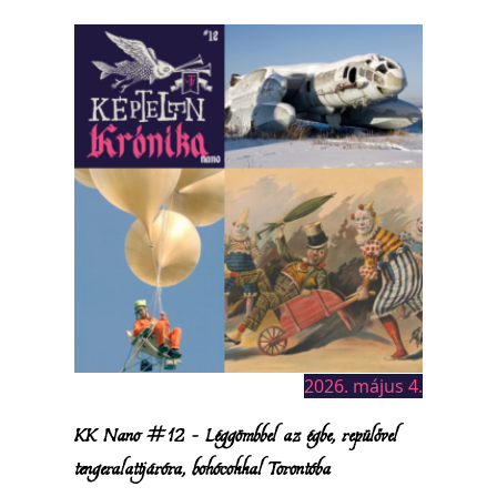
2026. május 4.
KK Nano #12 – Léggömbbel az égbe, repülővel
tengeralattjáróra, bohócokkal Torontóba