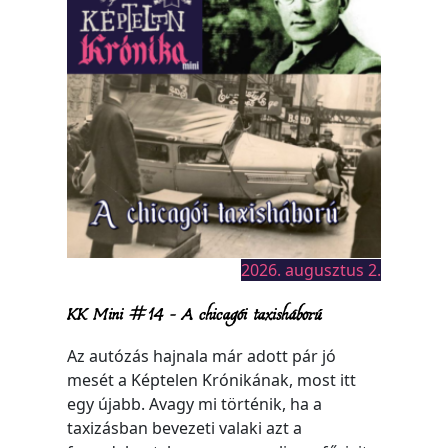
2026. augusztus 2.
KK Mini #14 – A chicagói taxisháború
Az autózás hajnala már adott pár jó
mesét a Képtelen Krónikának, most itt
egy újabb. Avagy mi történik, ha a
taxizásban bevezeti valaki azt a