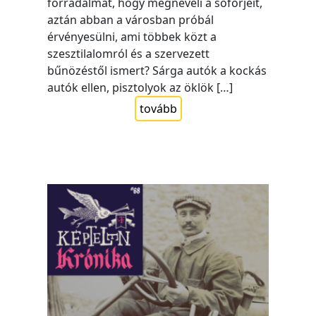
forradalmat, hogy megneveli a sofőrjeit,
aztán abban a városban próbál
érvényesülni, ami többek közt a
szesztilalomról és a szervezett
bűnözéstől ismert? Sárga autók a kockás
autók ellen, pisztolyok az öklök […]
tovább