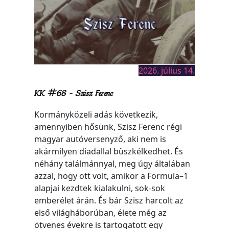
2026. július 14.
KK #68 – Szisz Ferenc
Kormányközeli adás következik,
amennyiben hősünk, Szisz Ferenc régi
magyar autóversenyző, aki nem is
akármilyen diadallal büszkélkedhet. És
néhány találmánnyal, meg úgy általában
azzal, hogy ott volt, amikor a Formula–1
alapjai kezdtek kialakulni, sok-sok
emberélet árán. És bár Szisz harcolt az
első világháborúban, élete még az
ötvenes évekre is tartogatott egy