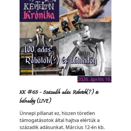
2026. április 16.
KK #65 – Századik adás: Robotok(?) és
bálnadög (LIVE)
Ünnepi pillanat ez, hiszen töretlen
támogatásotok által hajtva elértük a
századik adásunkat. Március 12-én kb.