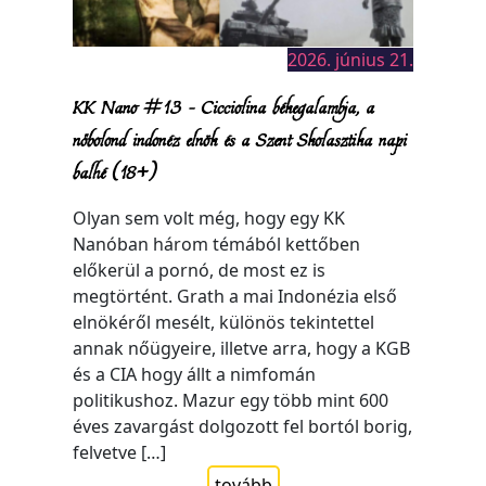
2026. június 21.
KK Nano #13 – Cicciolina békegalambja, a
nőbolond indonéz elnök és a Szent Skolasztika napi
balhé (18+)
Olyan sem volt még, hogy egy KK
Nanóban három témából kettőben
előkerül a pornó, de most ez is
megtörtént. Grath a mai Indonézia első
elnökéről mesélt, különös tekintettel
annak nőügyeire, illetve arra, hogy a KGB
és a CIA hogy állt a nimfomán
politikushoz. Mazur egy több mint 600
éves zavargást dolgozott fel bortól borig,
felvetve […]
tovább