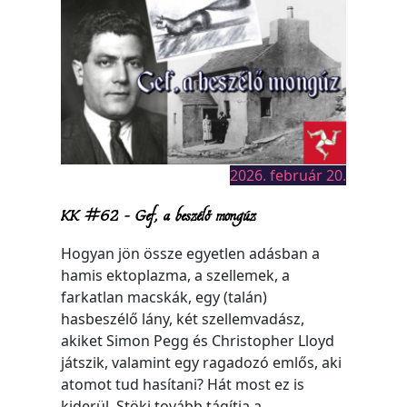
2026. február 20.
KK #62 – Gef, a beszélő mongúz
Hogyan jön össze egyetlen adásban a
hamis ektoplazma, a szellemek, a
farkatlan macskák, egy (talán)
hasbeszélő lány, két szellemvadász,
akiket Simon Pegg és Christopher Lloyd
játszik, valamint egy ragadozó emlős, aki
atomot tud hasítani? Hát most ez is
kiderül. Stöki tovább tágítja a