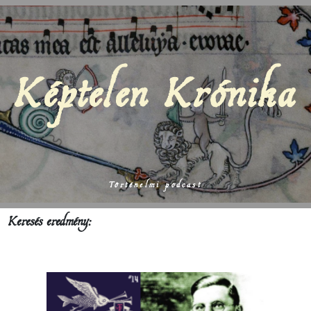
Képtelen Krónika
Történelmi podcast
Keresés eredmény: