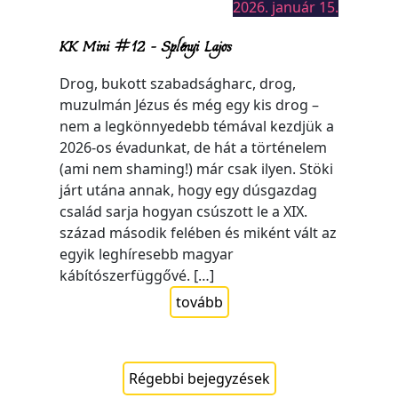
2026. január 15.
KK Mini #12 – Splényi Lajos
Drog, bukott szabadságharc, drog,
muzulmán Jézus és még egy kis drog –
nem a legkönnyedebb témával kezdjük a
2026-os évadunkat, de hát a történelem
(ami nem shaming!) már csak ilyen. Stöki
járt utána annak, hogy egy dúsgazdag
család sarja hogyan csúszott le a XIX.
század második felében és miként vált az
egyik leghíresebb magyar
kábítószerfüggővé. […]
tovább
Régebbi bejegyzések
Bejegyzés