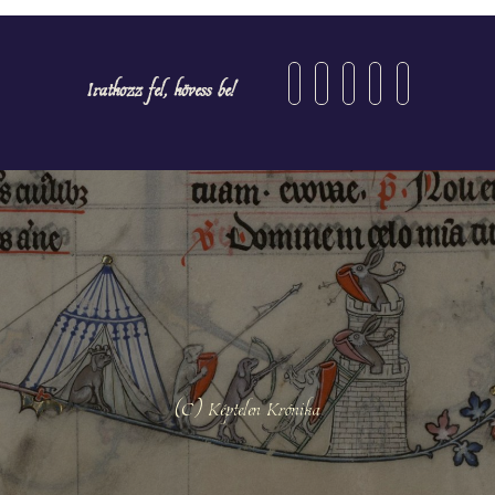
Iratkozz fel, kövess be!
(C) Képtelen Krónika