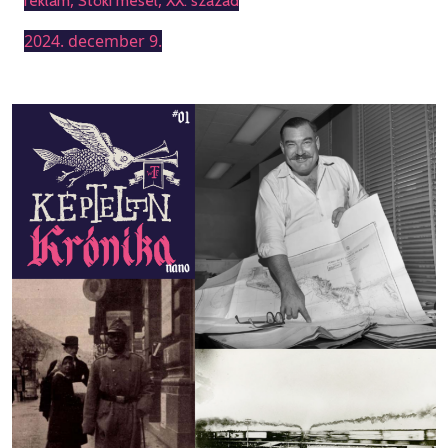
,
,
reklám
Stöki mesél
XX. század
2024. december 9.