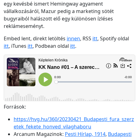
egy kevésbé ismert Hemingway agyament
vállalkozásáról, Mazur pedig a marketing sötét
bugyraiból halászott elő egy különösen ízléses
reklámeseményt.
Embed lent, direkt letöltés
innen
, RSS
itt
, Spotify oldal
itt
, iTunes
itt
, Podbean oldal
i
tt
.
Források:
https://hvg.hu/360/20230421_Budapesti_fura_szerz
etek_fekete_honved_vilaghaboru
Arcanum Magazinok:
Pesti Hírlap, 1914
,
Budapesti