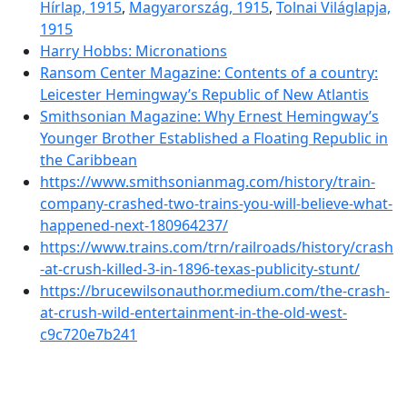
Hírlap, 1915
,
Magyarország, 1915
,
Tolnai Világlapja,
1915
Harry Hobbs: Micronations
Ransom Center Magazine: Contents of a country:
Leicester Hemingway’s Republic of New Atlantis
Smithsonian Magazine: Why Ernest Hemingway’s
Younger Brother Established a Floating Republic in
the Caribbean
https://www.smithsonianmag.com/history/train-
company-crashed-two-trains-you-will-believe-what-
happened-next-180964237/
https://www.trains.com/trn/railroads/history/crash
-at-crush-killed-3-in-1896-texas-publicity-stunt/
https://brucewilsonauthor.medium.com/the-crash-
at-crush-wild-entertainment-in-the-old-west-
c9c720e7b241