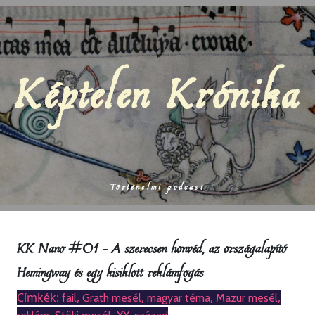
Képtelen Krónika
Történelmi podcast
KK Nano #01 – A szerecsen honvéd, az országalapító
Hemingway és egy kisiklott reklámfogás
Címkék:
,
,
,
,
fail
Grath mesél
magyar téma
Mazur mesél