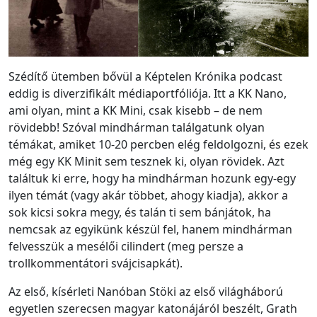
Szédítő ütemben bővül a Képtelen Krónika podcast
eddig is diverzifikált médiaportfóliója. Itt a KK Nano,
ami olyan, mint a KK Mini, csak kisebb – de nem
rövidebb! Szóval mindhárman találgatunk olyan
témákat, amiket 10-20 percben elég feldolgozni, és ezek
még egy KK Minit sem tesznek ki, olyan rövidek. Azt
találtuk ki erre, hogy ha mindhárman hozunk egy-egy
ilyen témát (vagy akár többet, ahogy kiadja), akkor a
sok kicsi sokra megy, és talán ti sem bánjátok, ha
nemcsak az egyikünk készül fel, hanem mindhárman
felvesszük a mesélői cilindert (meg persze a
trollkommentátori svájcisapkát).
Az első, kísérleti Nanóban Stöki az első világháború
egyetlen szerecsen magyar katonájáról beszélt, Grath