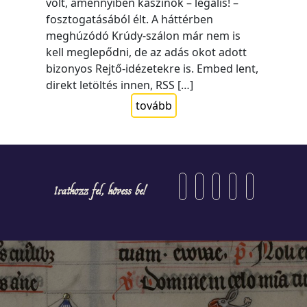
volt, amennyiben kaszinók – legális! –
fosztogatásából élt. A háttérben
meghúzódó Krúdy-szálon már nem is
kell meglepődni, de az adás okot adott
bizonyos Rejtő-idézetekre is. Embed lent,
direkt letöltés innen, RSS […]
tovább
Iratkozz fel, kövess be!