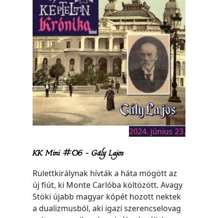
2024. június 23.
KK Mini #06 – Gály Lajos
Rulettkirálynak hívták a háta mögött az
új fiút, ki Monte Carlóba költözött. Avagy
Stöki újabb magyar kópét hozott nektek
a dualizmusból, aki igazi szerencselovag