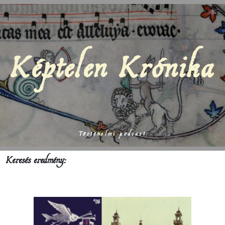
Képtelen Krónika
Történelmi podcast
Keresés eredmény: