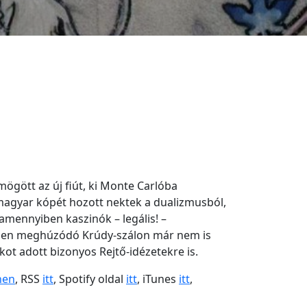
mögött az új fiút, ki Monte Carlóba
 magyar kópét hozott nektek a dualizmusból,
 amennyiben kaszinók – legális! –
érben meghúzódó Krúdy-szálon már nem is
kot adott bizonyos Rejtő-idézetekre is.
nen
, RSS
itt
, Spotify oldal
itt
, iTunes
itt
,