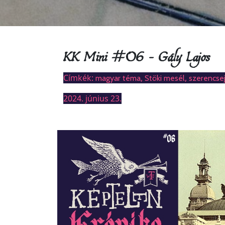
KK Mini #06 – Gály Lajos
Címkék:
,
,
magyar téma
Stöki mesél
szerencse
2024. június 23.