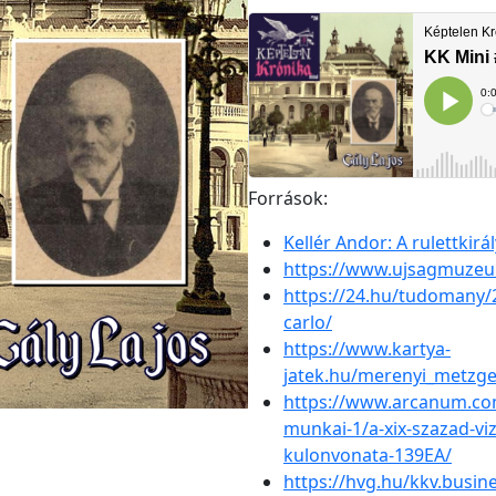
Források:
Kellér Andor: A rulettkirál
https://www.ujsagmuzeum
https://24.hu/tudomany/
carlo/
https://www.kartya-
jatek.hu/merenyi_metzge
https://www.arcanum.com
munkai-1/a-xix-szazad-viz
kulonvonata-139EA/
https://hvg.hu/kkv.busi