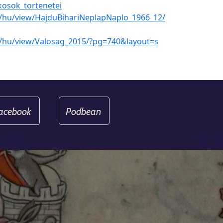
osok_tortenetei
/hu/view/HajduBihariNeplapNaplo_1966_12/
m/hu/view/Valosag_2015/?pg=740&layout=s
acebook
Podbean