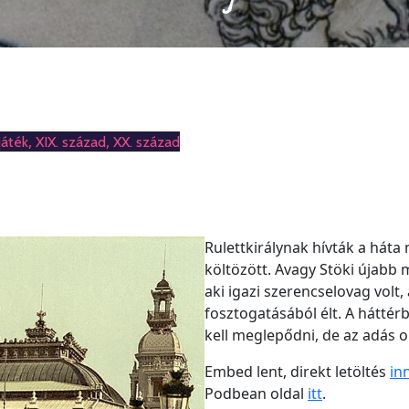
,
,
játék
XIX. század
XX. század
Rulettkirálynak hívták a háta 
költözött. Avagy Stöki újabb
aki igazi szerencselovag volt,
fosztogatásából élt. A hátt
kell meglepődni, de az adás o
Embed lent, direkt letöltés
in
Podbean oldal
i
tt
.