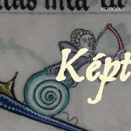
KEZDŐLAP
Képt