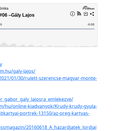
y
.hu/galy-lajos/
2021/01/30/rulett-szerencse-magyar-monte-
r_gabor_galy_lajosra_emlekezve/
/hu/online-kiadvanyok/Krudy-krudy-gyula-
itkartyai-portrek-13150/az-oreg-kartyas-
nessmagazin/20160618_A_hazardjatek_lordjai