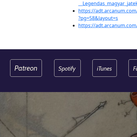
__Legendas_magyar_jatek
https://adt.arcanum.com
?pg=58&layout=s
https://adt.arcanum.co
Patreon
Spotify
iTunes
F