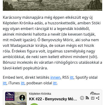
Karácsony másnapjára még éppen elkészült egy új
Képtelen Krónika-adás, a huszonkettedik, amiben Stöki
egy olyan embert ráncigál ki a legendák ködéből,
akinek mindenki hallotta a nevét (de kevesen tudják,
mit művelt igazán). Ő Benyovszky Móric, aki soha nem
volt Madagaszkár királya, de sokan mégis ezt hiszik
róla. Érdekes figura volt, izgalmas személyiség nagy
ambíciókkal, de neki sem kellett elhinni mindent (sőt).
Bónusz incelezés és váratlan röhögőgörcs utalásokkal a
távol-keleti popkultúrára.
Embed lent, direkt letöltés
innen
, RSS
itt
, Spotify oldal
itt
, iTunes
itt
, podbean oldal
itt
.