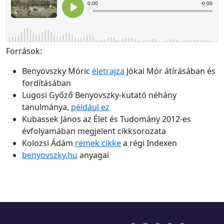
Források:
Benyovszky Móric
életrajza
Jókai Mór átírásában és
fordításában
Lugosi Győző Benyovszky-kutató néhány
tanulmánya,
például ez
Kubassek János az Élet és Tudomány 2012-es
évfolyamában megjelent cikksorozata
Kolozsi Ádám
remek cikke
a régi Indexen
benyovszky.hu
anyagai