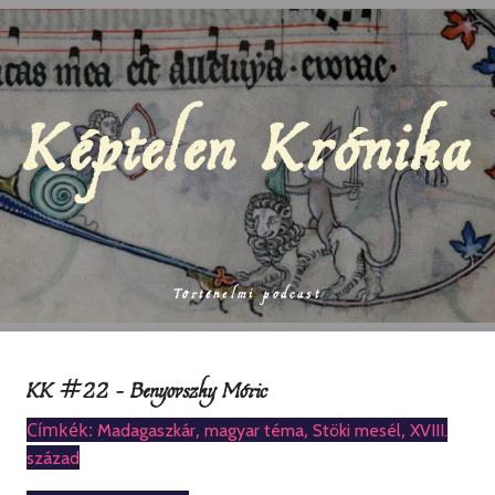
Képtelen Krónika
Történelmi podcast
KK #22 – Benyovszky Móric
Címkék:
,
,
,
Madagaszkár
magyar téma
Stöki mesél
XVIII.
század